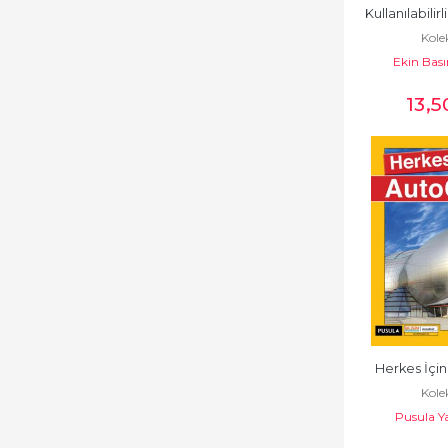
Kullanılabilir
Kole
Ekin Bas
13
,5
Herkes İçi
Kole
Pusula Ya