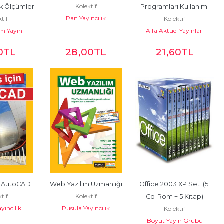
Kolektif
lik Ölçümleri
Programları Kullanımı
Pan Yayıncılık
ktif
Kolektif
ım Yayın
Alfa Aktüel Yayınları
0
TL
28
,00
TL
21
,60
TL
n AutoCAD
Web Yazılım Uzmanlığı
Office 2003 XP Set  (5 
ktif
Kolektif
Cd-Rom + 5 Kitap)
yıncılık
Pusula Yayıncılık
Kolektif
Boyut Yayın Grubu