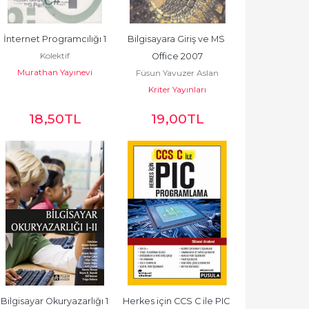
İnternet Programcılığı 1
Bilgisayara Giriş ve MS 
Kolektif
Office 2007
Murathan Yayınevi
Füsun Yavuzer Aslan
Kriter Yayınları
18
,50
TL
19
,00
TL
Bilgisayar Okuryazarlığı 1 
Herkes için CCS C ile PIC 