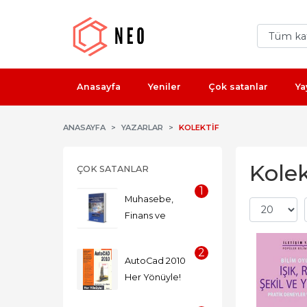
Anasayfa
Yeniler
Çok satanlar
Ya
ANASAYFA
YAZARLAR
KOLEKTIF
Kolek
ÇOK SATANLAR
1
Muhasebe, 
Finans ve 
Denetim 
Alanlarında Kritik

2
AutoCad 2010 
Yaklaşımlar
Her Yönüyle!