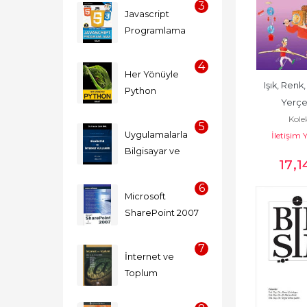
3
Javascript 
Programlama
4
Her Yönüyle 
Işık, Renk,
Python
Yerçe
Kole
5
Uygulamalarla 
İletişim 
Bilgisayar ve 
17
,1
İnternet 
Kullanımı
6
Microsoft 
SharePoint 2007
7
İnternet ve 
Toplum