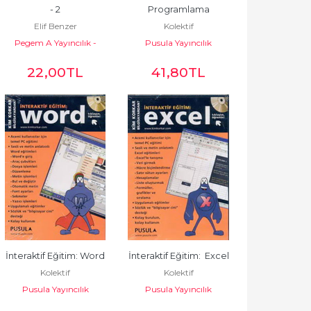
- 2
Programlama
Elif Benzer
Kolektif
Pegem A Yayıncılık -
Pusula Yayıncılık
Akademik Kitaplar
22
,00
TL
41
,80
TL
İnteraktif Eğitim: Word
İnteraktif Eğitim:  Excel
Kolektif
Kolektif
Pusula Yayıncılık
Pusula Yayıncılık