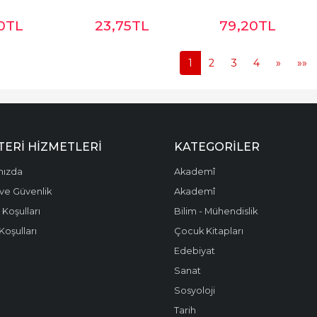
0
TL
23
,75
TL
79
,20
TL
1
2
3
4
»
»»
ERI HIZMETLERI
KATEGORILER
mızda
Akademî
k ve Güvenlik
Akademî
 Koşulları
Bilim - Mühendislik
Koşulları
Çocuk Kitapları
Edebiyat
Sanat
Sosyoloji
Tarih