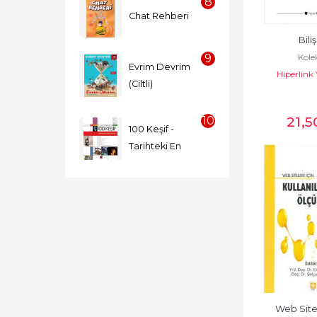
8
Chat Rehberi
Bili
Kole
9
Evrim Devrim 
Hiperlink 
(Ciltli)
21
,5
10
100 Keşif - 
Tarihteki En 
Büyük Buluşlar

(Ciltli)
Web Sitele