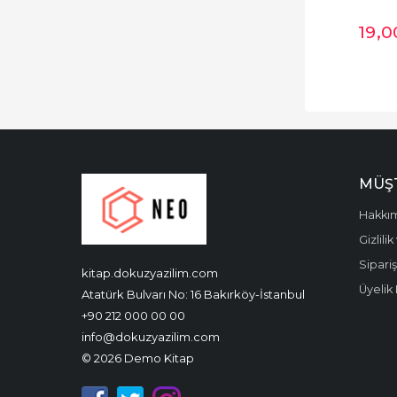
19
,0
MÜŞT
Hakkı
Gizlili
Sipariş
kitap.dokuzyazilim.com
Üyelik 
Atatürk Bulvarı No: 16 Bakırköy-İstanbul
+90 212 000 00 00
info@dokuzyazilim.com
© 2026 Demo Kitap