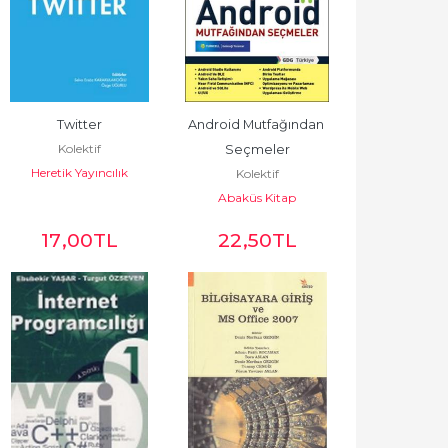
Twitter
Android Mutfağından 
Kolektif
Seçmeler
Heretik Yayıncılık
Kolektif
Abaküs Kitap
17
,00
TL
22
,50
TL