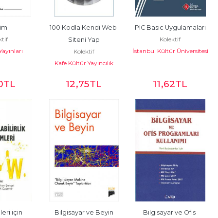
şim
100 Kodla Kendi Web 
PIC Basic Uygulamaları
ktif
Kolektif
Siteni Yap
Yayınları
İstanbul Kültür Üniversitesi
Kolektif
- İKÜ Yayınevi
Kafe Kültür Yayıncılık
0
TL
12
,75
TL
11
,62
TL
ri için 
Bilgisayar ve Beyin
Bilgisayar ve Ofis 