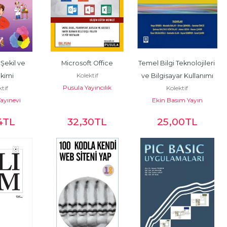
 Şekil ve 
Microsoft Office
Temel Bilgi Teknolojileri 
Kolektif
kimi
ve Bilgisayar Kullanımı
Pusula Yayıncılık
ktif
Kolektif
Yayınevi
Ekin Basım Yayın
4
TL
32
,30
TL
25
,00
TL